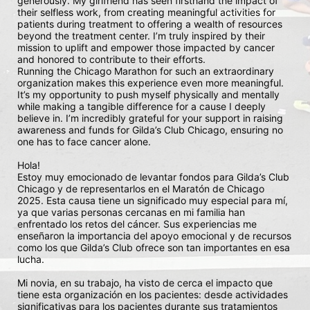
generously. My girlfriend has seen firsthand the impact of 
their selfless work, from creating meaningful activities for 
patients during treatment to offering a wealth of resources 
beyond the treatment center. I’m truly inspired by their 
mission to uplift and empower those impacted by cancer 
and honored to contribute to their efforts.

Running the Chicago Marathon for such an extraordinary 
organization makes this experience even more meaningful. 
It’s my opportunity to push myself physically and mentally 
while making a tangible difference for a cause I deeply 
believe in. I’m incredibly grateful for your support in raising 
awareness and funds for Gilda’s Club Chicago, ensuring no 
one has to face cancer alone.

Hola!

Estoy muy emocionado de levantar fondos para Gilda’s Club 
Chicago y de representarlos en el Maratón de Chicago 
2025. Esta causa tiene un significado muy especial para mí, 
ya que varias personas cercanas en mi familia han 
enfrentado los retos del cáncer. Sus experiencias me 
enseñaron la importancia del apoyo emocional y de recursos 
como los que Gilda’s Club ofrece son tan importantes en esa 
lucha.

Mi novia, en su trabajo, ha visto de cerca el impacto que 
tiene esta organización en los pacientes: desde actividades 
significativas para los pacientes durante sus tratamientos 